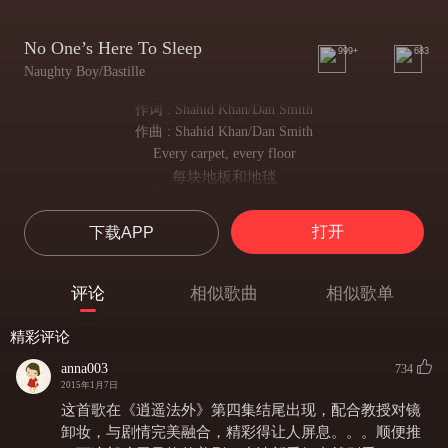
No One’s Here To Sleep
999+
683
Naughty Boy/Bastille
作词 : Shahid Khan/Dan Smith
作曲 : Shahid Khan/Dan Smith
Every carpet, every floor
每块地板和地毯
Everywhere I look up for
寻遍所有角落
打开
下载APP
Climbing up the walls, I'm climbing up the walls
墙头都上了（我以身犯险）
What goes on behind these doors
评论
相似歌曲
相似歌单
门后是什么呢
I'll keep mine and you'll keep yours
精彩评论
守口如瓶
We all have our secrets, we all have our secrets
anna003
734
我们各怀鬼胎
2015年1月7日
Behind every door is a fall, a fall and
这首歌在《逍遥法外》第四集结尾出现，配合教授对镜
每扇门后都是陷阱
卸妆，与剧情完美融合，精彩得让人屏息。。。顺便推
No one's here to sleep