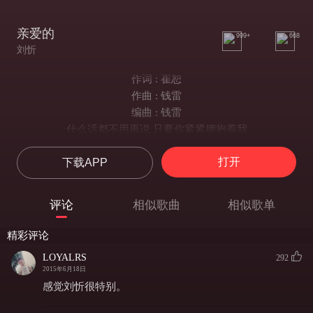
亲爱的
999+
668
刘忻
作词 : 崔恕
作曲 : 钱雷
编曲 : 钱雷
什么话都不用再说 只要你紧紧拥抱着我
忘了思念有多寂寞 像从前一样勇敢爱着
打开
下载APP
多少恋人在相互折磨 多少人深爱却又错过
看过那么多聚散离合 我们该学会珍惜此时此刻
My LOVE 亲爱的
评论
相似歌曲
相似歌单
不管别人 说什么
无论我扮演什么角色
精彩评论
主题曲都是同一首歌
LOYALRS
292
My LOVE 亲爱的
2015年6月18日
别怕明天 多曲折
感觉刘忻很特别。
谢谢你给的忧伤快乐