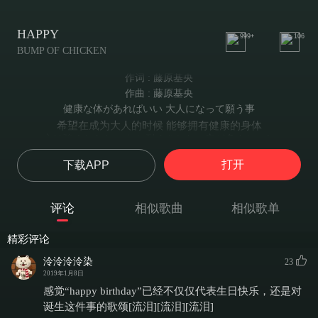
HAPPY
999+
106
BUMP OF CHICKEN
作词 : 藤原基央
作曲 : 藤原基央
健康な体があればいい 大人になって願う事
希望在成为大人的时候 能够拥有健康的身体
心は強くならないまま 耐えきれない夜が多くなった
心一直没能变得坚强 难耐的夜晚越来越多
打开
下载APP
少年はまだ生きていて 命の値段を測っている
少年还活在世上 衡量着生命的价值
色々どうにか受けとめて 落書きの様な夢を見る
评论
相似歌曲
相似歌单
接受着各种各样的事物 怀揣着涂鸦一般的梦想
優しい言葉の雨の下で 涙も混ぜて流せたらな
精彩评论
在温柔话语的雨之下 眼泪也混杂在其中一起流走就好了
片付け中の頭の上に これほど容易く日は昇る
泠泠泠泠染
23
正在整理思绪的头上 太阳却如此简单的升起
2019年1月8日
悲しみは消えるというなら 喜びだってそういうものだろう
感觉“happy birthday”已经不仅仅代表生日快乐，还是对
如果说悲伤总会消失的话 那么快乐也是一样
诞生这件事的歌颂[流泪][流泪][流泪]
誰に祈って救われる つぎはぎの自分を引き摺って