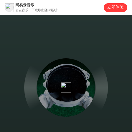
网易云音乐
立即体验
去云音乐，下载歌曲随时畅听