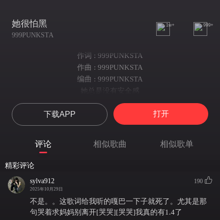
她很怕黑
1w+
999+
999PUNKSTA
作词 : 999PUNKSTA
作曲 : 999PUNKSTA
编曲 : 999PUNKSTA
她总是没有安全感
被不安感填满
打开
下载APP
童年的她太期待家能够圆满
她很怕黑
家里玩偶扎堆
评论
相似歌曲
相似歌单
她最爱是其中一只加菲
她是个让人心疼的小孩
精彩评论
曾经哭着求妈妈别离开
sylva912
190
可是成年人的世界也太奇怪
2025年10月29日
妈妈说她也有她的无奈
不是。。这歌词给我听的嘎巴一下子就死了。尤其是那
她也开始慢慢长大
句哭着求妈妈别离开[哭哭][哭哭]我真的有1.4了