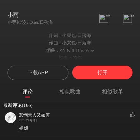
小雨
595
166
小哭包/汐儿Xier/日落海
作词 : 小哭包/日落海
作曲 : 小哭包/日落海
编曲 : ZN Kill This Vibe
屋檐下的你
风吹来我相遇
打开
下载APP
我一直在找你
我们相遇的那天下着小雨
昨夜的小雨
评论
相似歌曲
相似歌单
又落在我心里
我一直在找你
最新评论(166)
我们分开的那天下着小雨
悲悯天人又如何
屋檐下的你
2026年8月1日
风吹来我相遇
姐姐
我一直在找你