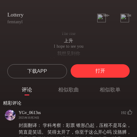
Lottery
999+
194
femtanyl
The rise
上升
I hope to see you
我想见到你
When it hits morning
早晨到来
打开
下载APP
But it's just empty
可这毫无意义
Beside my body
评论
相似歌曲
相似歌单
在我身边
I hope it's coming
精彩评论
我希望它能来
I'll take any answer
YGv_0613ss
192
我接受所有可能的结果
2025年10月24日
I just can't wake up
封面翻译： 学科考察：彩票 锥形凸起，压根不是耳朵，
我无法清醒
简直是笑话。 笑得太开了，你至于这么开心吗 没胳膊，
Again without you