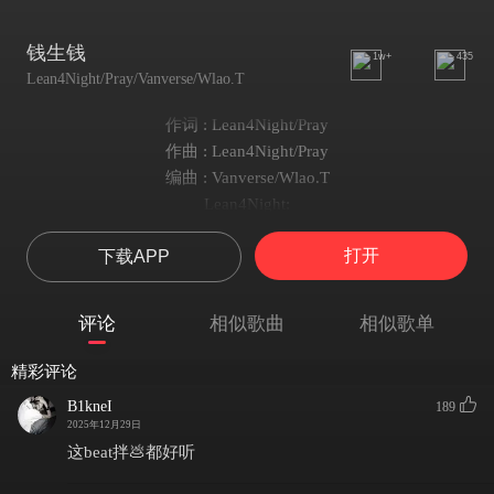
钱生钱
1w+
435
Lean4Night/Pray/Vanverse/Wlao.T
作词 : Lean4Night/Pray
作曲 : Lean4Night/Pray
编曲 : Vanverse/Wlao.T
Lean4Night:
Because 钱生钱
打开
下载APP
i thinkin im really not enough
她的处境that's not my bad
我的钞票又多了一沓
评论
相似歌曲
相似歌单
她没见过我另一面
难道这都是欠你的
精彩评论
去银行取个5千
B1kneI
189
甩在你脸上满意吗?
2025年12月29日
你没有我这种经历要怎么写出我的点
这beat拌💩都好听
没有钱就没有商量余地抽10块的烟