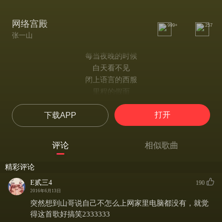
网络宫殿
999+
257
张一山
每当夜晚的时候
白天看不见
闭上语言的西服
里程的假面
随着轻快的键盘
打开
下载APP
走进网络的宫殿
就在屏幕后去寻找舞会的搭档
快上线快上线...
评论
相似歌曲
我们也许看不见 面具后的脸
但你和我却相信 彼此的语言
精彩评论
穿过宽大的隧道 世界亲密无间
E贰三4
190
就让我们一起来把这快乐搭建
2016年6月13日
大家一起来 把电脑打开
突然想到山哥说自己不怎么上网家里电脑都没有，就觉
一同进入网络的时代
得这首歌好搞笑2333333