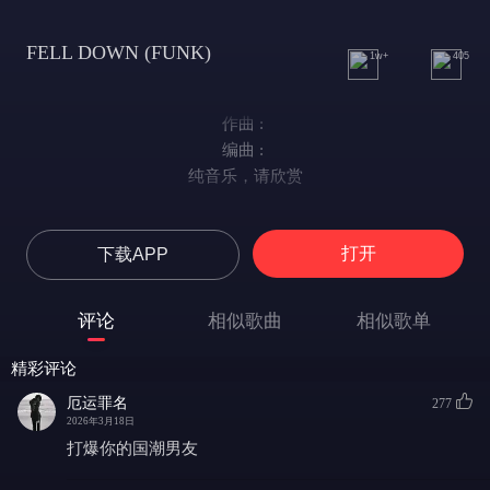
FELL DOWN (FUNK)
1w+
405
作曲 : ㅤㅤㅤㅤ
编曲 : ㅤㅤㅤㅤ
纯音乐，请欣赏
打开
下载APP
评论
相似歌曲
相似歌单
精彩评论
厄运罪名
277
2026年3月18日
打爆你的国潮男友