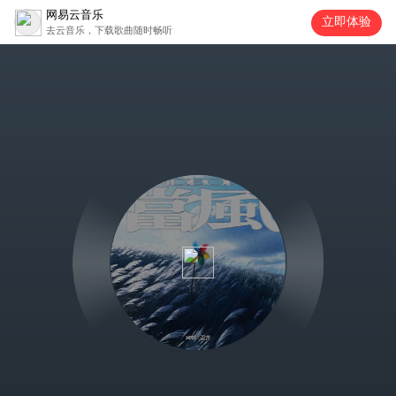
网易云音乐
立即体验
去云音乐，下载歌曲随时畅听