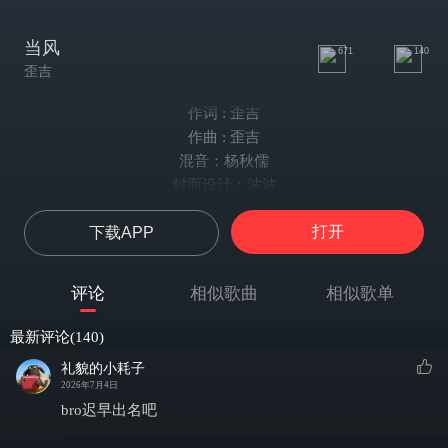
当风
671
140
歪吉
作词 : 歪吉
作曲 : 歪吉
混音：杨秋儒
封面设计：波波
it‘s the night after sunset 并肩走过条街
打开
下载APP
感受着 风的流动 我想让时间慢一些
‘cause I‘m meeting with my friend 坐便利店前歇
从音乐到宇宙 再无聊的梗她都能接
评论
相似歌曲
相似歌单
she my imaginary friend
can't believe她存在在现实里
最新评论(140)
以至于阳光照进窗我都怀疑我在骗自己
礼貌的小耗子
现在我爱把心事藏logic存的伴奏里
2026年7月4日
就像她喜欢把头发藏在麻花辫子里
bro迟早出名吧
怪天气太热 它让我脸发烫