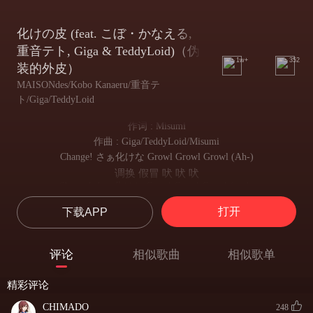
化けの皮 (feat. こぼ・かなえる,
重音テト, Giga & TeddyLoid)（伪
1w+
352
装的外皮）
MAISONdes/Kobo Kanaeru/重音テ
ト/Giga/TeddyLoid
作词 : Misumi
作曲 : Giga/TeddyLoid/Misumi
Change! さぁ化けな Growl Growl Growl (Ah-)
调换 假冒 吠 吠 吠
Change! さぁ化けな Growl Growl Growl (yeah)
调换 假冒 吠 吠 吠
打开
下载APP
ざばぁん
哗啦
潜伏しながら行こう
评论
相似歌曲
相似歌单
暗中前进吧
Guess Doubt 壊れる思考
精彩评论
推测 怀疑 崩溃的思考
人の殻破り 突き出る角
CHIMADO
248