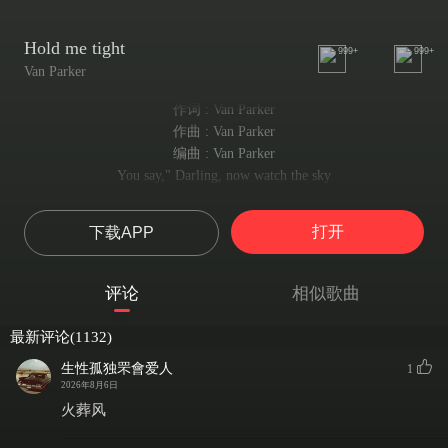
Hold me tight
999+
999+
Van Parker
作词 : Van Parker
作曲 : Van Parker
编曲 : Van Parker
You say," Darling, now watch the sky
你说：“亲爱的，看那天空
It's stitching gold into the blue."
打开
下载APP
正将金线绣进蔚蓝。”
And for the first time
这是我第一次觉得
评论
相似歌曲
I've got nothing left to lose but you
除了你我没什么可失去的了
最新评论(1132)
ButI'm not confused in my mind
但我的思绪清晰
生性孤独罘會爱人
1
I’ ve been thinking it over again
2026年8月6日
我再三思忖
火葬风
I think this time it should be a time of happiness for both of us