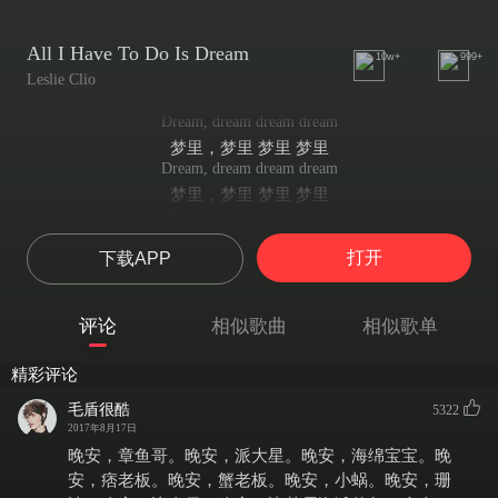
All I Have To Do Is Dream
10w+
999+
Leslie Clio
Dream, dream dream dream
梦里，梦里 梦里 梦里
Dream, dream dream dream
梦里，梦里 梦里 梦里
When I want you in my arms
当我想拥你入怀的时候
打开
下载APP
Whenever I want you all I have to do is dream
无论何时我需要你的时候，我需要做的就是去梦里
When I want you and all your charms
评论
相似歌曲
相似歌单
无论何时我需要你的时候，我需要做的就是去梦里
dream dream dream
精彩评论
梦里，梦里 梦里
When I feel blue in the night
毛盾很酷
5322
当我在深夜独自忧郁的时候
2017年8月17日
When I want you to hold me tight
晚安，章鱼哥。晚安，派大星。晚安，海绵宝宝。晚
当我想要你紧紧抱住我的时候
安，痞老板。晚安，蟹老板。晚安，小蜗。晚安，珊
Whenever I want you all I have to do is dream