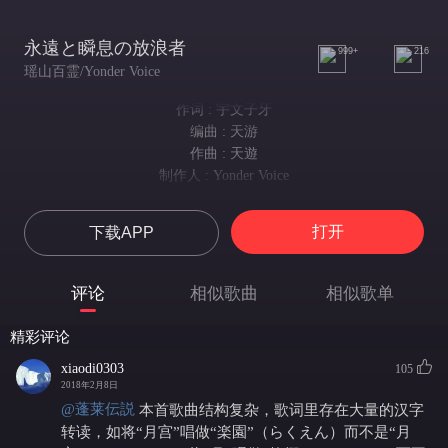
永遠と瞬息の放浪者
999+
216
瑶山百霊/Yonder Voice
作词 : 宇文子牙
编曲 : 天游
作曲 : 天遊
制作人 : Yonder Voice
月に居られなくても
就算只能望着月光哀叹
打开
下载APP
宮にいたりしたくでも
身边不再是华美宫殿
月に居られなくても
评论
相似歌曲
相似歌单
就算登不上庄严宝座
宮にいたりしたくでも
精彩评论
身边不再受万人拥簇
都近づけずでも
xiaodi0303
105
2018年2月8日
往事如烟仅存飘渺记忆
この運命を
@蓬莱伝説
本首歌曲结构复杂，歌词里存在大量的汉字
这也是 我的宿命吧
转读，如将“月宫”唱做“楽園”（らくえん）而不是“月