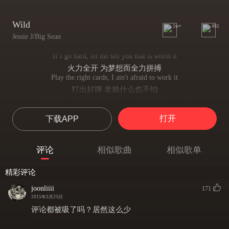
Wild
1w+
461
Jessie J/Big Sean
If I go hard, let me tell you that is worth it
火力全开 为梦想而全力拼搏
Play the right cards, I ain't afraid to work it
打出好牌 老娘什么也不怕
Brushing right off, when they say I dont deserve it
有人说我不配拥有这一切 老娘懒得去理
打开
下载APP
Hands on my heart, you keep my fire burning
把手放在心口 是你们激发出我的热情
Ooh it feels so crazy when you scream my name
评论
相似歌曲
相似歌单
噢 每当你们大叫我的名字时 感觉如此疯狂
Love it when you rock me over every day
精彩评论
是你们每天都让我有震撼的感觉
When I think about it I can go insane
joonliiii
171
每次想到这里 我就会陷入痴狂
2015年3月25日
Here we are as beautiful, I'm blown away
评论都被吸了吗？居然这么少
是我们的舞台如此美丽 让我感动
If this is a dream, won't open my eyes,