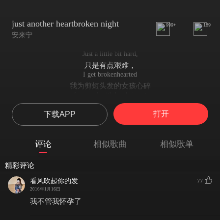
just another heartbroken night
999+
189
安来宁
Just a little bit hard,
只是有点艰难，
I get brokenhearted
我为剪短头发的女孩心碎
for a girl with her hair cut
她将我彻底撕裂
打开
下载APP
just torn me apart.
片片凋零
She brings me a little wind,
评论
相似歌曲
相似歌单
她携来一缕微风
She brings me a little wind,
精彩评论
她携来一缕微风
where I can dance and dream.
看风吹起你的发
77
让我起舞做梦
2016年1月16日
Another night is dark again.
我不管我怀孕了
长夜再度陷入黑暗
It's so disgusting.