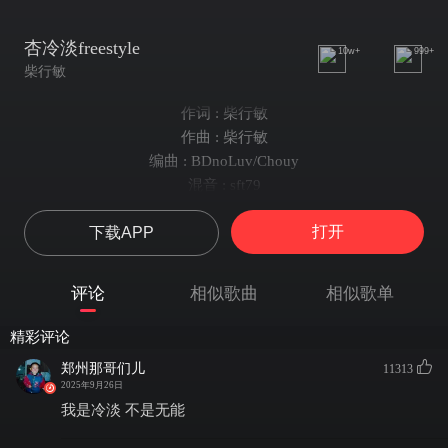
杏冷淡freestyle
10w+
999+
柴行敏
作词 : 柴行敏
作曲 : 柴行敏
编曲 : BDnoLuv/Chouy
混音 : sft79
昨晚的故事就留在昨晚
打开
下载APP
我不想任何人成为我的破绽
她的眼神我不可能选择躲闪
两个字形容我 可能叫做果断
评论
相似歌曲
相似歌单
我的干声能用来当子弹
想赎我的罪 得进唱诗班
精彩评论
思想和钱我都要吃完
郑州那哥们儿
11313
可以理解我脚踏两支船
2025年9月26日
i dont need the gold chain on my neck
我是冷淡 不是无能
i dont care about我上赛季