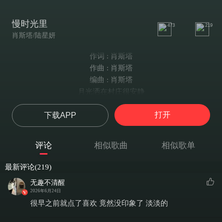
慢时光里
473
219
肖斯塔/陆星妍
作词 : 肖斯塔
作曲 : 肖斯塔
编曲 : 肖斯塔
月光洒在村庄很安静
夜晚散着步伴着虫鸣
打开
下载APP
风儿轻轻吹起谁的心
藏在记忆深处被唤醒
慢时光里无忧虑
评论
相似歌曲
相似歌单
岁月轻轻柔软又细腻
人们常说别忘记
最新评论(219)
故乡炊烟袅袅又升起
无趣不清醒
太阳升起村庄也苏醒
2026年6月24日
人们挑着希望向光明
很早之前就点了喜欢 竟然没印象了 淡淡的
田野麦浪摇曳着憧憬