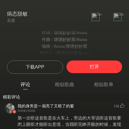
病态脱敏
1w+
316
吴瑭
作词 : 瑭瑭妙妙屋/Bunta
作曲 : 瑭瑭妙妙屋/Bunta
编曲 : Bunta/瑭瑭妙妙屋
制作人 : 瑭瑭妙妙屋/Bunta
病态脱敏
打开
下载APP
歌手：吴瑭
编曲：Bunta/瑭瑭妙妙屋
制作人：瑭瑭妙妙屋/Bunta
评论
相似歌曲
相似歌单
吉他：Bunta
混音：Bunta
精彩评论
思绪凝结成雨
我的身旁是一扇亮了又暗了的窗
158
浸湿黑夜梦里
2026年1月20日
我好像得了病
第一次听这首歌是在火车上，旁边的大哥说听这首歌要
无法安抚情绪
闭上眼听才能听出意境，当我听完睁开眼的时候，发现