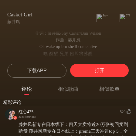
Casket Girl
1w+
579
藤井風
作词 : 藤井風/Shy Carter/Dan Wilson
作曲 : 藤井風
Oh wake up bro she'll come alive
噢 醒醒 兄弟 她即将苏醒
You better watch out baby
你最好当心 宝贝
打开
下载APP
You better watch out baby
你最好当心 宝贝
Oh she's about to wreck your life
评论
相似歌曲
相似歌单
噢 她即将摧毁你的人生
You better watch out baby
精彩评论
你最好当心 宝贝
You better watch out buddy
红心425
529
你最好当心 朋友
2025年9月8日
I just wanted to be free
藤井风新专在日本线下：四天大卖将近20万张初回卖到
我只渴望自由自在
断货 藤井风新专在日本线上：prema三天冲进top 5，全
And be happy endlessly