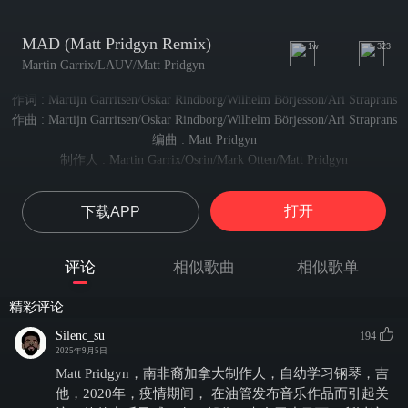
MAD (Matt Pridgyn Remix)
1w+
323
Martin Garrix/LAUV/Matt Pridgyn
作词 : Martijn Garritsen/Oskar Rindborg/Wilhelm Börjesson/Ari Straprans
作曲 : Martijn Garritsen/Oskar Rindborg/Wilhelm Börjesson/Ari Straprans
编曲 : Matt Pridgyn
制作人 : Martin Garrix/Osrin/Mark Otten/Matt Pridgyn
You
你
打开
下载APP
You don't wanna make me wait
你不想让我等待
I know that ain't true
评论
相似歌曲
相似歌单
我知道 那不是真的
And you know it's way too late
精彩评论
你也知道 这为时已晚
Swear
Silenc_su
194
2025年9月5日
我发誓
Never had a second thought
Matt Pridgyn，南非裔加拿大制作人，自幼学习钢琴，吉
绝无二心
他，2020年，疫情期间， 在油管发布音乐作品而引起关