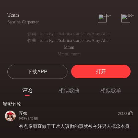
Tears
10w+
999+
Sabrina Carpenter
作词 : John Ryan/Sabrina Carpenter/Amy Allen
作曲 : John Ryan/Sabrina Carpenter/Amy Allen
Mmm
Mmm, mmm
Uh
I get wet at the thought of you (Uh-huh)
打开
下载APP
一想到你竟是如此可靠
Being a responsible guy
我便情不自禁湿了眼眶
评论
相似歌曲
相似歌单
Treating me like you're supposed to do (Uh-huh)
用应有的方式悉心对待我
精彩评论
Tears run down my thighs
匠妹
泪水沿着我的大腿滴落
28138
2025年8月28日
A little initiative can go a very long, long way
有点像顺直做了正常人该做的事就被夸好男人概念本身
主动一点 就能让感情迅速升温
Baby, just do the dishes, I'll give you (What you, what you, what you want)