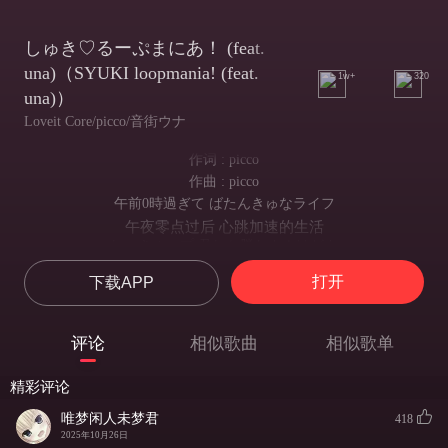
しゅき♡るーぷまにあ！ (feat.
una)（SYUKI loopmania! (feat.
1w+
320
una)）
Loveit Core/picco/音街ウナ
作词 : picco
作曲 : picco
午前0時過ぎて ばたんきゅなライフ
午夜零点过后 心跳加速的生活
しゅきループ 君しか勝たん！けどさ
喜欢循环 唯有你最棒！ 但是呢
打开
下载APP
もっとハピでいたい
想要更加快乐
寝れない夜に
评论
相似歌曲
相似歌单
在无法入眠的夜晚
抱きしめて
精彩评论
请拥抱我吧
何度もずっと求めてる
唯梦闲人未梦君
418
就这样无数次地一直渴求着
2025年10月26日