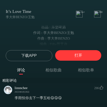
It’s Love Time
1w+
368
李大奔BENZO/王勉
出品 : 乐堡啤酒
作词 : 李大奔BENZO/王勉
作曲 : 李大奔BENZO
编曲 : FiRe范艾迩
混音 : Zitto
打开
下载APP
母带 : Zitto
录音 : FEVER STUDIO
统筹 : FEVER
评论
相似歌曲
相似歌单
合：
别在原地等待就现在勇敢爱
精彩评论
就省略大多数的无奈
linnnchee
216
Life goes on别轻易地停摆
2025年8月28日
哪怕有再多被误解的爱
李雨恒你去下一季五哈😋😋😋
认真付出被淘汰