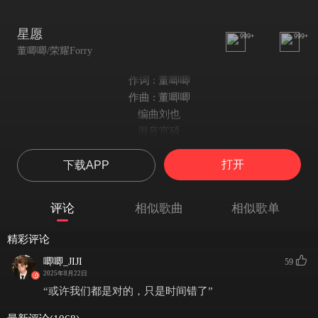
星愿
999+
999+
董唧唧/荣耀Forry
作词 : 董唧唧
作曲 : 董唧唧
编曲刘也
混音官硕
制作出品无线魔方
打开
下载APP
你看我们俩好像两颗不该交汇的行星
碰撞在天际
在错的时间遇到我最爱的你
评论
相似歌曲
相似歌单
还算不算幸运
“你看我们俩好像两颗不该交汇的行星
精彩评论
碰撞在天际”
唧唧_JIJI
59
或许我们本来就不该
2025年8月22日
冻结的回忆
“或许我们都是对的，只是时间错了”
模糊了的曾经