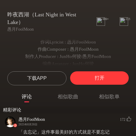
昨夜西湖（Last Night in West
999+
215
Lake）
愚月FoolMoon
作词Lyricist : 愚月FoolMoon
作曲Composer : 愚月FoolMoon
制作人Producer : JunHo何骏/愚月FoolMoon
编曲Arranger : JunHo何骏
就在二零年圣诞的前一天
打开
下载APP
你电话说今晚想见一面
于是久违散步在零点深夜
在西湖左侧旁的公园
评论
相似歌曲
相似歌单
久别再见不过只是叙叙旧
不过聊些近况在冷场之后
精彩评论
话说回来
愚月FoolMoon
172
莫名就赶上全市降温
2025年8月20日
不是时候
「去忘记」这件事最美好的方式就是不要忘记