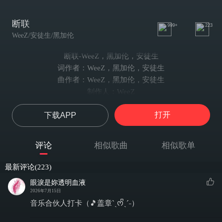
断联
999+
223
WeeZ/安徒生/黑加伦
断联-WeeZ，黑加伦，安徒生
词作者：WeeZ，黑加伦，安徒生
曲作者：WeeZ，黑加伦，安徒生
制作人：WeeZ
编曲： EVO MUSIC
打开
下载APP
混音：蜥蜴LIZARD
安徒生
风轻轻把你带到我面前拥抱你
评论
相似歌曲
相似歌单
我想着这回忆 忽然发觉一切都没了意义
雨听我说着好想你 可你却逃离的很彻底
最新评论(223)
时而传来的消息 遗忘在生活里
眼淚是妳透明血液
我放弃了我和你的记忆
2026年7月15日
WeeZ
音乐合伙人打卡（🎵盖章ˋˏᰔᩚˎˊ˗）
月光下 晶莹的雨露