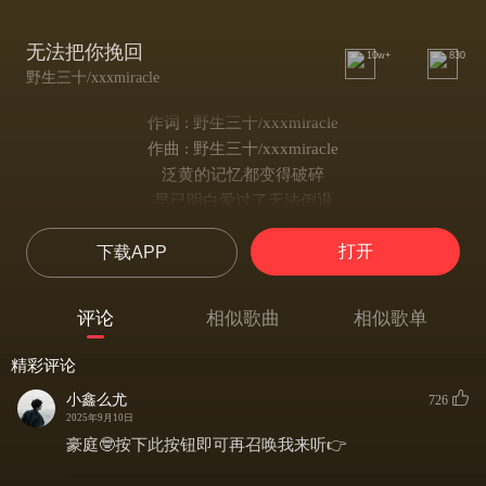
无法把你挽回
10w+
830
野生三十/xxxmiracle
作词 : 野生三十/xxxmiracle
作曲 : 野生三十/xxxmiracle
泛黄的记忆都变得破碎
早已明白爱过了无法倒退
你流的泪让我变得憔悴
打开
下载APP
朝我的心上了一把刀锥
oh
落叶漫天纷飞
评论
相似歌曲
相似歌单
无法把你挽回
为离别干杯
精彩评论
却无法入醉
小鑫么尤
726
枫叶在一片一片凋落
2025年9月10日
爱是抓不住的泡沫
豪庭🤓按下此按钮即可再召唤我来听👉
肆意在我心里爆破