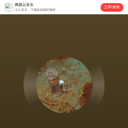
网易云音乐
立即体验
去云音乐，下载歌曲随时畅听