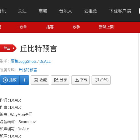
音乐
关注
商城
音乐人
云推歌
下载客户端
榜
歌单
播客
歌手
新碟上架