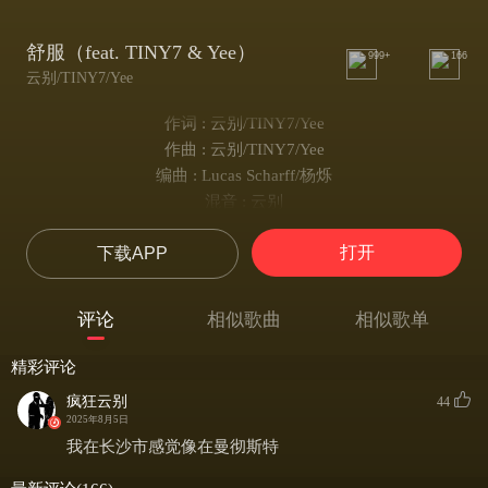
舒服（feat. TINY7 & Yee）
999+
166
云别/TINY7/Yee
作词 : 云别/TINY7/Yee
作曲 : 云别/TINY7/Yee
编曲 : Lucas Scharff/杨烁
混音 : 云别
娭毑在公园里散步 我在棚子freestyle
打开
下载APP
兄弟问我在搞么子 我在让说唱开窍
你以为我游手好闲是打点流波
我的曲目bug得像粉里面有粟壳
评论
相似歌曲
相似歌单
我写的verse送给生活打配合
压力不存在就当我是在练肺活
精彩评论
一堆流水线歌曲听的我快睡着
疯狂云别
44
快让我喊醒这些小满哥和小妹坨
2025年8月5日
不止身体好 还要是是歌真滴吊
我在长沙市感觉像在曼彻斯特
把声音放在风里跑争起兜里要喂到饱