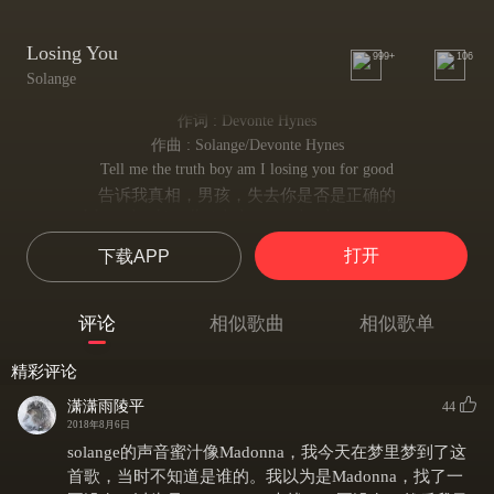
Losing You
999+
106
Solange
作词 : Devonte Hynes
作曲 : Solange/Devonte Hynes
Tell me the truth boy am I losing you for good
告诉我真相，男孩，失去你是否是正确的
We used to kiss all night but now there's just no fuse
我们以前每个晚上都要亲吻，现在却早已没了火花
打开
下载APP
I don't know why I fight it, clearly we are through
我不知道我为何抗拒，但是很明显我们之间已经了结
Tell me the truth boy am I losing you for good
评论
相似歌曲
相似歌单
告诉我真相，男孩，失去你是否是正确的
I know you're waiting for the worst that you can get from me
精彩评论
我知道你正在等待着我最坏的一面
Just treat me good and baby I'll give you the rest of me
潇潇雨陵平
44
只需要好好待我，宝贝，我会给你我的一切
2018年8月6日
I'm not the one that you should be making your enemy
solange的声音蜜汁像Madonna，我今天在梦里梦到了这
我不是那个你应该心起防备的人
首歌，当时不知道是谁的。我以为是Madonna，找了一
I'm not the one that you should be making your enemy