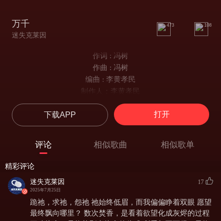
万千
473
108
迷失克莱因
作词 : 冯树
作曲 : 冯树
编曲 : 李黄孝民
制作人：李黄孝民
人声：高畅
打开
下载APP
吉他：王嘉鹏
贝斯：陈宇霖
鼓：彭子健
评论
相似歌曲
相似歌单
制作统筹：维峻
录音：宁海悦
精彩评论
混音：王嘉鹏
迷失克莱因
17
母带：颜子力
2025年7月25日
配唱：吕欣橦/王熙臻
跪祂，求祂，怨祂 祂始终低眉，而我偏偏睁着双眼 愿望
封面设计：陶玟允
最终飘向哪里？ 数次焚香，是看着欲望化成灰烬的过程