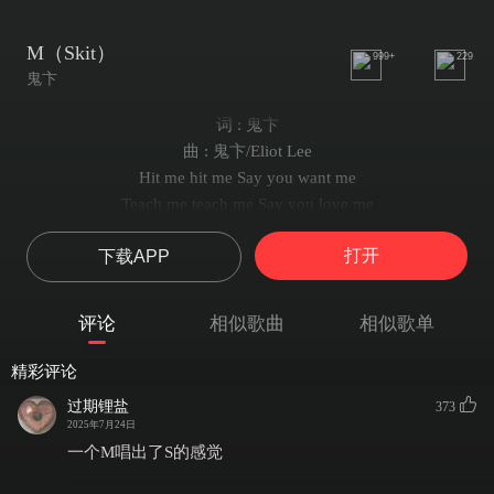
M（Skit）
999+
229
鬼卞
词 : 鬼卞
曲 : 鬼卞/Eliot Lee
Hit me hit me Say you want me
Teach me teach me Say you love me
Try me try me Don’t you touch me
打开
下载APP
What I’m feeling
I’m feeling like M
M
评论
相似歌曲
相似歌单
I’m feeling like M
M
精彩评论
麻烦你踩我脸吧
过期锂盐
373
我好像有个奇怪癖好
2025年7月24日
高跟一定要尖的
一个M唱出了S的感觉
多留点卑微下贱记号