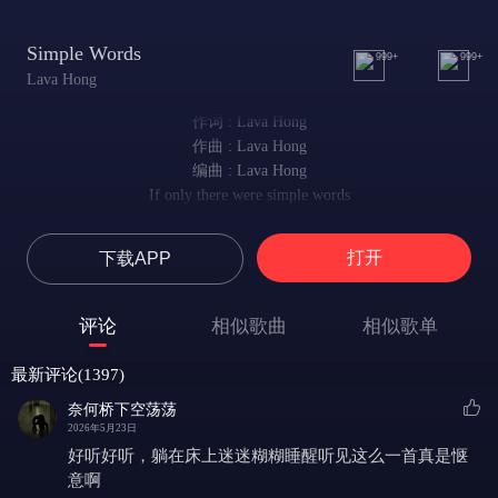
Simple Words
999+
999+
Lava Hong
作词 : Lava Hong
作曲 : Lava Hong
编曲 : Lava Hong
If only there were simple words
若有简言数句
To wash away the gray
打开
下载APP
可拂去眉间灰霾
It’s beautiful, the letting go
原来放手亦是美
评论
相似歌曲
相似歌单
Like nights let go of day
如夜放过白昼，悄然无声
最新评论(1397)
Lost in the stardust with you
与君同迷星尘
奈何桥下空荡荡
Should feel the same but it’s new
2026年5月23日
似曾相识，却又新生
好听好听，躺在床上迷迷糊糊睡醒听见这么一首真是惬
Weightless, we’re spinning
意啊