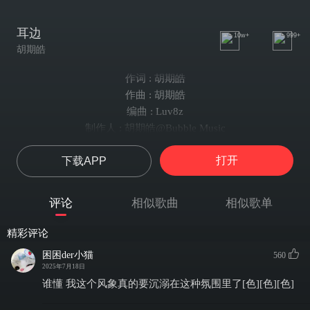
耳边
10w+
999+
胡期皓
作词 : 胡期皓
作曲 : 胡期皓
编曲 : Luv8z
制作人 : 胡期皓@Bubble Music
爱路过谁的耳边
打开
下载APP
谁装没听见
电话铃
叮咚叮
评论
相似歌曲
相似歌单
像一首Old Love Song
你是 白的雪 粉的天 弯的月 babe
精彩评论
琴弦轻抚指尖
困困der小猫
560
音符跳跃在耳边
2025年7月18日
谱成了心愿
谁懂 我这个风象真的要沉溺在这种氛围里了[色][色][色]
趁着天