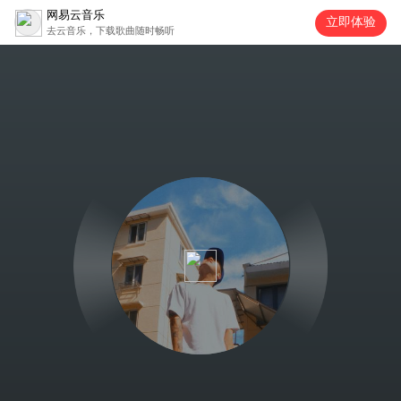
网易云音乐
立即体验
去云音乐，下载歌曲随时畅听