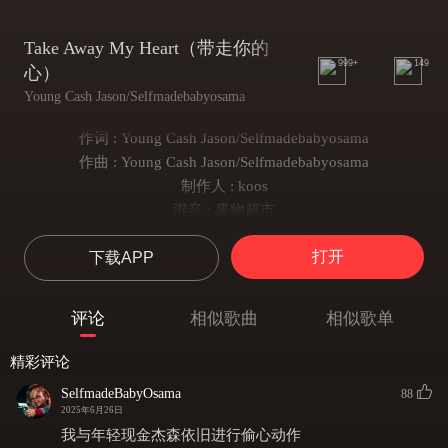
Take Away My Heart（带走你的
999+
149
心）
Young Cash Jason/Selfmadebabyosama
作词 : Young Cash Jason/Selfmadebabyosama
作曲 : Young Cash Jason/Selfmadebabyosama
制作人 : koos
混音 : 废物超市
just take away my heart
打开
下载APP
ycj：
（带走我的心吧）
when i on these pills
评论
相似歌曲
相似歌单
（当药物在血液里流淌）
you got one thing to do just take me out of darkness
精彩评论
（你只需要做一件事就是将我带出黑暗）
SelfmadeBabyOsama
88
i just wanna take a chill
2025年6月26日
（我只想片刻安宁）
我与年轻现金杰森依旧进行偷心动作