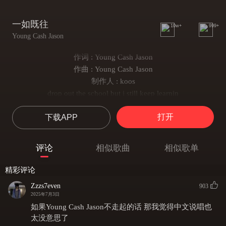
一如既往
10w+
999+
Young Cash Jason
作词 : Young Cash Jason
作曲 : Young Cash Jason
制作人 : koos
drop out the school but i still keep learnin
（我辍学了，但我仍在不断学习）
打开
下载APP
刨开我心 but tha shit still keep hurtin（可伤痛依旧挥之不去）
你没办法融化这冰 you can never see thru nothin（你难窥半分）
你们早应看清我的身旁无法走近
评论
相似歌曲
相似歌单
imma grindin day to the day
（日复一日拼命）
精彩评论
吹走我肩膀的灰
Zzzs7even
903
imma get up to get it till i make it don’ t wanna back to the day
2025年7月3日
（跌倒再起，直至功成）
如果Young Cash Jason不走起的话 那我觉得中文说唱也
你不要对我多嘴
太没意思了