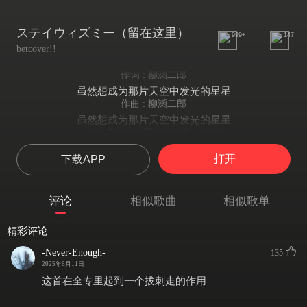
ステイウィズミー（留在这里）
999+
147
betcover!!
作词 : 柳瀬二郎
虽然想成为那片天空中发光的星星
作曲 : 柳瀬二郎
虽然想成为那片天空中发光的星星
あの空に光る星になりたいのに
虽然想成为那片天空中发光的星星
打开
下载APP
あなたはテレビの上で
你 却在电视机上
両手を広げて
评论
相似歌曲
相似歌单
张开双手
遊んでいるうちに星は消えた
精彩评论
正在玩耍的间隙，星星消失了
あの空に光る星をながめて
-Never-Enough-
135
眺望着那片天空中发光的星星
2025年6月11日
あなたはテレビの上で
这首在全专里起到一个拔刺走的作用
你 却在电视机上
ぼんやりと座ったままで