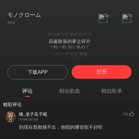
モノクローム
1w+
511
nero
零れ落ちた 夢のカケラ
四處散落的夢之碎片
一粒一粒 拾い集めて
一片一片拾起聚集
握りしめた手を振り上げ
高舉緊握的雙手
打开
下载APP
ここから 二度と離さないと
從此開始再不分離
誓うんだ
评论
相似歌曲
相似歌单
這樣起誓
思い出の言葉なんて
精彩评论
什麽回憶起的話語
全部置いてきたし
咦_老子瓜子呢
775
全部都好好放置
2015年1月11日
部屋に残る笑い声
到现在我都挑不出，他唱的哪首歌不好听
房間里殘留的笑聲
閉じ込めての飛び出した