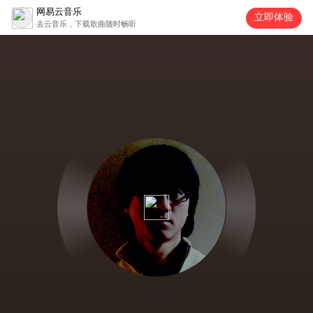
网易云音乐
立即体验
去云音乐，下载歌曲随时畅听