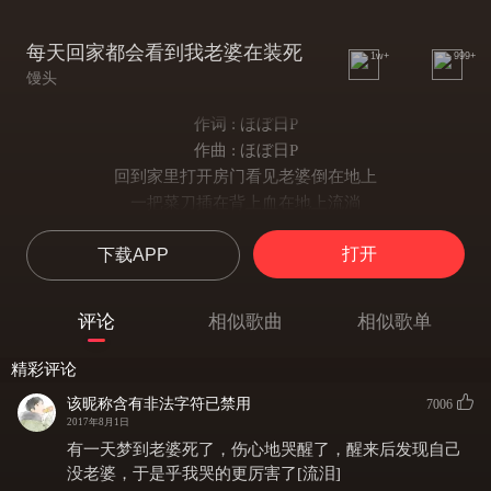
每天回家都会看到我老婆在装死
1w+
999+
馒头
作词 : ほぼ日P
作曲 : ほぼ日P
回到家里打开房门看见老婆倒在地上
一把菜刀插在背上血在地上流淌
如果是你看到这样你的反应又会怎样
打开
下载APP
你会不会立刻晕倒在她身旁
我就当没发生一样带着微笑把门关上
轻轻地说不好打扫今天的现场
评论
相似歌曲
相似歌单
老婆仍然趴在那里看着就和死了一样
咯咯咯咯很俏皮的笑了
精彩评论
每天回家都会看到我老婆在装死
该昵称含有非法字符已禁用
7006
每次死的都是不同的姿势
2017年8月1日
我总是会忍不住想明天又会死成怎样
有一天梦到老婆死了，伤心地哭醒了，醒来后发现自己
到底还会死成什么模样
没老婆，于是乎我哭的更厉害了[流泪]