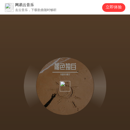
网易云音乐
立即体验
去云音乐，下载歌曲随时畅听