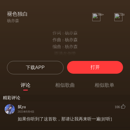
褪色独白
999+
329
杨亦森
作词 : 杨亦森
作曲 : 杨亦森
编曲 : 杨亦森
雨滴在倒带
指纹留在杯口徘徊
打开
下载APP
沉默把时针拨慢
心跳声被空白覆盖
汽水瓶摇晃着独白
评论
相似歌曲
相似歌单
褪色票根突然展开
（月光漫过站台）
精彩评论
掌心温度被装进口袋
弑yu
106
我数着褪色的对白
2025年9月4日
第几次失去重来
如果你听到了这首歌，那请让我再来听一遍[好听]
（我记得）