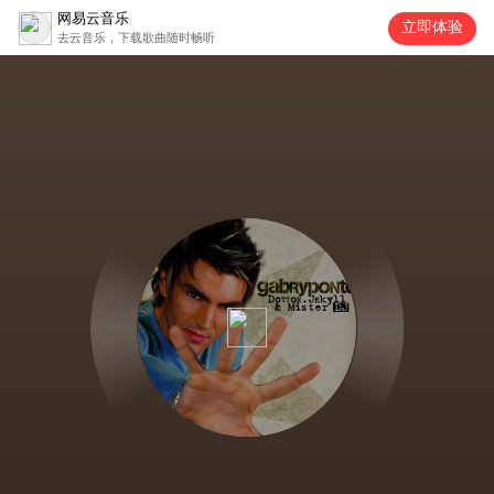
网易云音乐
立即体验
去云音乐，下载歌曲随时畅听