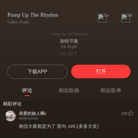
Pump Up The Rhythm
1w+
838
Gabry Ponte
Pump up the Rhythm
加快节奏
Oh Right
Oh~好了
We're Takin' This Through To 2005
让我们穿越回2005
打开
下载APP
We Got, Dj Gabry Ponte
我们有：Dj Gabry Ponte
Ready on the Wheels of Steel
评论
相似歌曲
相似歌单
准备好了吗？
Takin' you to the next level
精彩评论
让你更上一层楼
Next Dimension
亲爱的旅人啊c
939
下一维度
2020年2月10日
So, here we go
相信大家都是为了 那句 ABC[多多大笑]
所以，让我们嗨起来
Pump Up The Bass