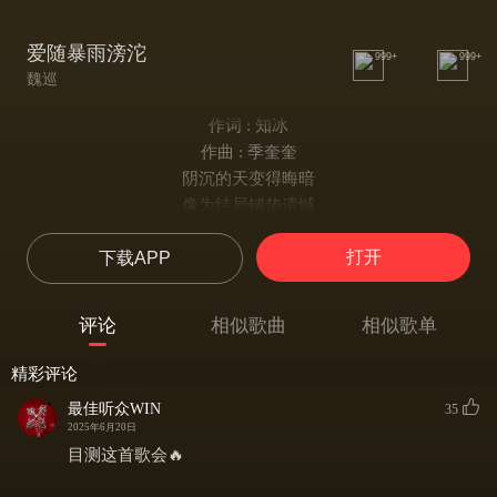
爱随暴雨滂沱
999+
999+
魏巡
作词 : 知冰
作曲 : 季奎奎
阴沉的天变得晦暗
像为结局铺垫遗憾
我们故事说散就散
打开
下载APP
你没有片刻辗转
我每个夜晚
被思念搁浅
评论
相似歌曲
相似歌单
怀念有你的每个瞬间
爱意总是盛大短暂
精彩评论
物极必反太难圆满
最佳听众WIN
35
曾经那些零零散散
2025年6月20日
如今只能靠回忆窥探
目测这首歌会🔥
我多想还能再爱你一遍