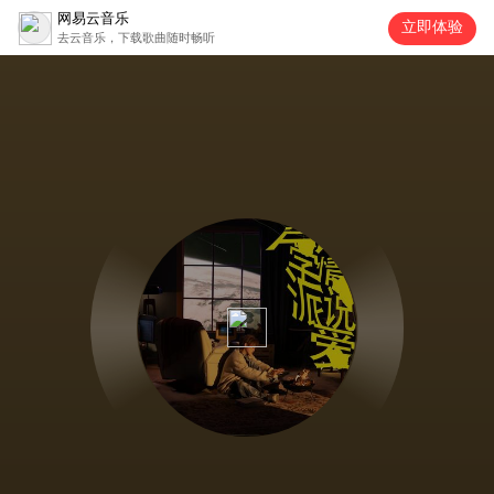
网易云音乐
立即体验
去云音乐，下载歌曲随时畅听