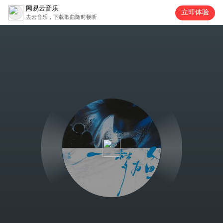
网易云音乐
立即体验
去云音乐，下载歌曲随时畅听