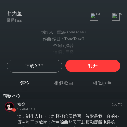
梦为鱼
999+
208
展麟Finn
制作人 : 檀烧/ToneToneT
作曲/编曲 : ToneToneT
作词 : 择荇
演唱 : 展麟
和声 : 展麟/檀烧
打开
下载APP
竹笛 : 展麟
混音及母带工程师 : ToneToneT
策划 : 檀烧
评论
相似歌曲
相似歌单
视觉设计 : kyrja
出品 : MEEM镜面模因
精彩评论
召天光如碧涛席卷，
檀烧
176
井掀千重浪，溪灌一线天。
2025年5月14日
要身披荧浮荇藻，贝镶鳞片，
滴，制作人打卡！约择择给展麟写一首歌是我一直的心
去赶赴最盛大庆典。
愿～终于达成啦！作曲编曲的天玉老师和展麟也是第二