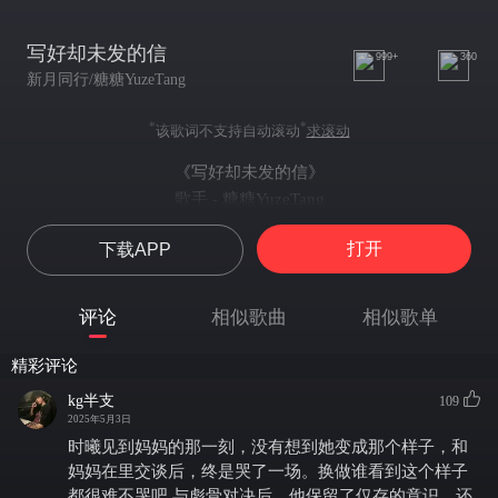
写好却未发的信
999+
360
新月同行/糖糖YuzeTang
*
*
该歌词不支持自动滚动
求滚动
《写好却未发的信》
歌手 - 糖糖YuzeTang
作曲 - Takna（梦鼠音乐）
打开
下载APP
作词 - 琉枷
骤雨过长街模糊光与影
玻璃幕倒映陌生的都市路径
评论
相似歌曲
相似歌单
梦里再忆起从前的风景
如今可再找不到那一处碎石小径
精彩评论
闹市街角逐秒在变
kg半支
109
瞬间经已不新鲜
2025年5月3日
仿似橱窗里换走过气矜贵
时曦见到妈妈的那一刻，没有想到她变成那个样子，和
再经典的精细也不会留低
妈妈在里交谈后，终是哭了一场。换做谁看到这个样子
从前筑起了繁华
都很难不哭吧 与彪骨对决后，他保留了仅存的意识。还