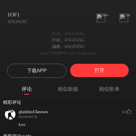
1OF1
999+
148
ANGPANG
作词 : ANGPANG
作曲 : ANGPANG
编曲 : ANGPANG
prod.STARBOY mix.Kash meng
star..
star..
打开
下载APP
starboy you’re my hero
You're not a tough man
别在我这装狠角色
评论
相似歌曲
相似歌单
trying to act tough in front to me not youre dead man
别在我这装了，碰到我就死路一条
精彩评论
I dare guarantee it *** with you *** in the last night
qIanIntoUknown
14
我敢打包票你的妞对我欲罢不能
2025年4月27日
She removed YSL and I asked her to switch to Chrome
ken
她脱下圣罗兰我给她换上克罗心
My heart is made of metal Don't think I'll take care of her