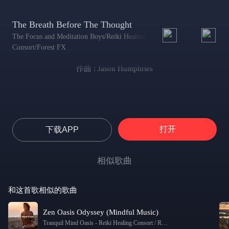
The Breath Before The Thought
The Focus and Meditation Boys/Reiki Healing
Consort/Forest FX
作曲 : Jason Humphries
打开
下载APP
相似歌曲
和这首歌相似的歌曲
Zen Oasis Odyssey (Mindful Music)
Tranquil Mind Oasis
-
Reiki Healing Consort / Reiki Tribe / Healing Yoga Meditation Music Consort