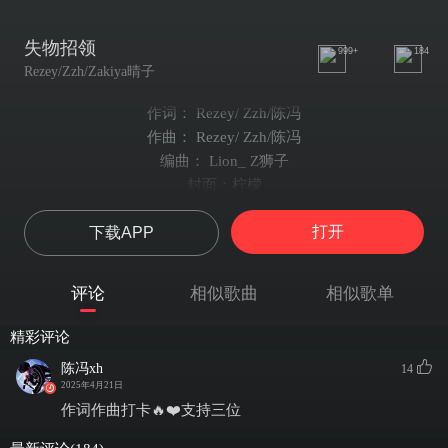
失物招领
999+
184
Rezey/Zzh/Zakiya晴子
作词： Rezey/ Zzh/陈冯
作曲： Rezey/ Zzh/陈冯
编曲： Lion_ Z狮子
封面：柠檬
混音： Cookie
打开
下载APP
统筹：刘利
监制：田碧川/吴瑭/谢柏霖
出品：网易子弹 x奇腾力
评论
相似歌曲
相似歌单
Rezey
我拿起手机还在不停翻找你的消息
精彩评论
我给你拨通电话对面显示你已关机
陈冯xh
14
抽完了香烟还是没有搞懂到底什么问题
2025年4月21日
我脖子上的吻痕是你留下最后的痕迹
作词作曲打卡🔥❤️支持三位
我说的都是现实不是我编制的故事