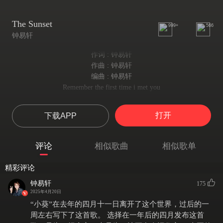
The Sunset
999+
566
钟易轩
作词 : 钟易轩
作曲 : 钟易轩
编曲 : 钟易轩
Remember the first time i met you
还记得我们初次相遇
You're like a pure white angel
打开
下载APP
你像个洁白无瑕的天使一般
I can't wait anymore
让我迫不及待
评论
相似歌曲
相似歌单
Give you a hug
想给你个拥抱
精彩评论
I don't know where mutual trust comes from
我不知我们间彼此的信任从何而来
钟易轩
175
Perhaps we have met before
2025年4月20日
或许我们注定就该相遇
“小葵”在去年的四月十一日离开了这个世界，过后的一
we gave you a name like the sun
周左右写下了这首歌。 选择在一年后的四月发布这首