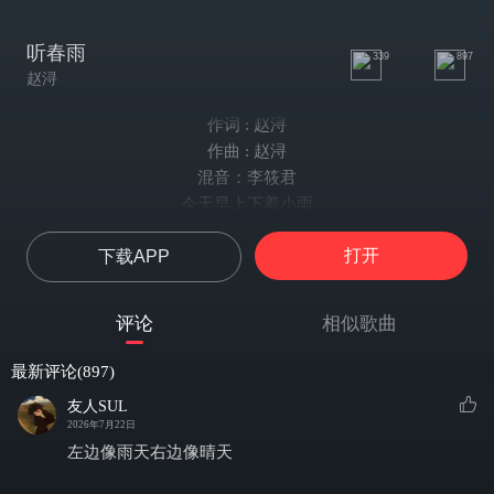
听春雨
339
897
赵浔
作词 : 赵浔
作曲 : 赵浔
混音：李筱君
今天早上下着小雨
朦胧里听见滴答滴
打开
下载APP
凉气也透过窗吹到我的被窝里
我不由得裹紧了身体
昏暗的房间 清脆的雨滴
评论
相似歌曲
让我又想回到梦乡里
想到以往的生活里
最新评论(897)
现在自己慢慢失去了情绪
友人SUL
倾听着呼吸 刻画这种场景
2026年7月22日
犹如一把利刃 悄悄划过心底
左边像雨天右边像晴天
为何不去掠夺 这寂寞的高地